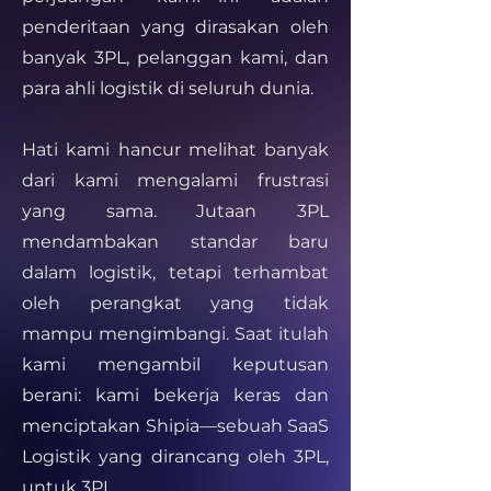
penderitaan yang dirasakan oleh
banyak 3PL, pelanggan kami, dan
para ahli logistik di seluruh dunia.
Hati kami hancur melihat banyak
dari kami mengalami frustrasi
yang sama. Jutaan 3PL
mendambakan standar baru
dalam logistik, tetapi terhambat
oleh perangkat yang tidak
mampu mengimbangi. Saat itulah
kami mengambil keputusan
berani: kami bekerja keras dan
menciptakan Shipia—sebuah SaaS
Logistik yang dirancang oleh 3PL,
untuk 3PL.